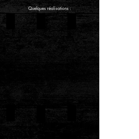
Quelques réalisations :
LA SYRAH
LES HALLES
LE NAUTIC
LE SAINT-MARTIN
LE MERCATO
LA POULE AU POT