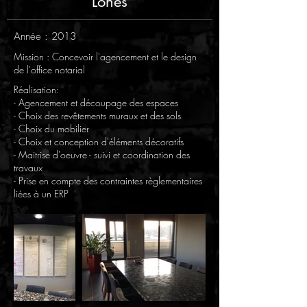
Lônes
Année : 2013
Mission : Concevoir l'agencement et le design
de l'office notarial
Réalisation:
- Agencement et découpage des espaces
- Choix des revêtements muraux et des sols
- Choix du mobilier
- Choix et conception d'éléments décoratifs
- Maitrise d'oeuvre - suivi et coordination des
travaux
- Prise en compte des contraintes règlementaires
liées à un ERP