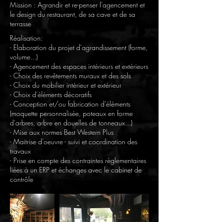
Mission : Agrandir et re-penser l'agencement et
le design du restaurant, de sa cave et de sa
terrasse
Réalisation:
- Elaboration du projet d'agrandissement (forme,
volume...)
- Agencement des espaces intérieurs et extérieurs
- Choix des revêtements muraux et des sols
- Choix du mobilier
intérieur et extérieur
- Choix d'éléments décoratifs
- Conception et/ou fabrication d'éléments
(moquette personnalisée, poteaux en forme
d'arbres, arbre en douelles de tonneaux...)
- Mise aux normes Best Western Plus
- Maitrise d'oeuvre - suivi et coordination des
travaux
- Prise en compte des contraintes règlementaires
liées à un ERP et échanges avec le cabinet de
contrôle